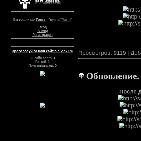
Вы вошли как
Гость
| Группа "
Гости
"
Вход
Выход
Регистрация
Проголосуй за наш сайт в eSeek.RU
Просмотров: 9119 | До
Онлайн всего:
1
Гостей:
1
Пользователей:
0
Обновление.
После д